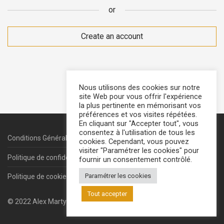
or
S’inscrire
Create an account
or
Nous utilisons des cookies sur notre
site Web pour vous offrir l'expérience
la plus pertinente en mémorisant vos
préférences et vos visites répétées.
En cliquant sur "Accepter tout", vous
consentez à l'utilisation de tous les
Conditions Générales de ventes
cookies. Cependant, vous pouvez
visiter "Paramétrer les cookies" pour
Politique de confidentialité
fournir un consentement contrôlé.
Paramétrer les cookies
Politique de cookies
Tout accepter
© 2022
Alex Marty
- Photos :
Laurent Frezouls