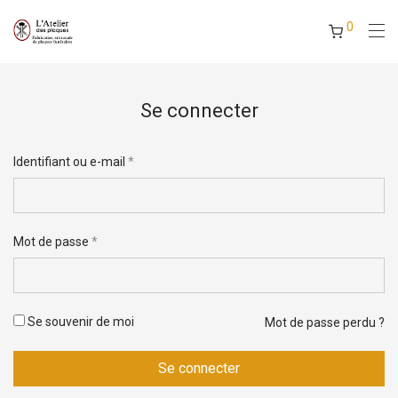
0
Se connecter
Identifiant ou e-mail
*
Adresse e-mail
*
Mot de passe
*
Vos données personnelles seront utilisées pour vous
Se souvenir de moi
Mot de passe perdu ?
accompagner au cours de votre visite du site web, gérer l’accès à
votre compte, et pour d’autres raisons décrites dans notre
Se connecter
politique de confidentialité
.